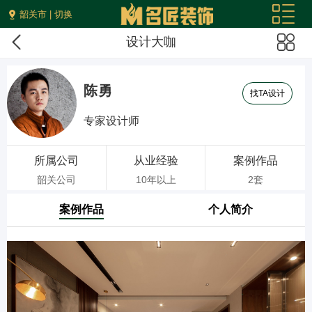
韶关市 | 切换
设计大咖
陈勇
找TA设计
专家设计师
所属公司
从业经验
案例作品
韶关公司
10年以上
2套
案例作品
个人简介